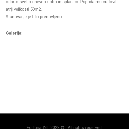
odprto svetlo dnevno sobo in splanico. Pripada mu čudovit
atrij velikosti 50m2.
Stanovanje je bilo prenovljeno.
Galerija:
Fortuna INT 2023 © | All rights reserved.